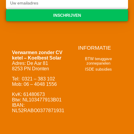
INSCHRIJVEN
INFORMATIE
Verwarmen zonder CV
ketel – Koelbest Solar
BTW teruggave
Adres: De Aar 81
zonnepanelen
8253 PN Dronten
ISDE subsidies
Tel: 0321 – 383 102
Mob: 06 – 4048 1556
KvK: 61480673
Btw: NL103477913B01
IBAN:
NL52RABO0377871931