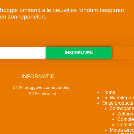
 de hoogte omtrend alle nieuwtjes rondom besparen,
en zonnepanelen.
INSCHRIJVEN
INFORMATIE
BTW teruggave zonnepanelen
Home
ISDE subsidies
De Warmtepo
Onze producte
Zonnepane
Zelfbou
Complet
Complet
Midea airco