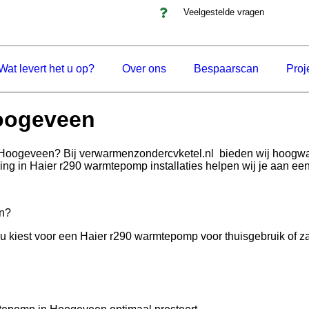
Veelgestelde vragen
Wat levert het u op?
Over ons
Bespaarscan
Proj
Hoogeveen
Hoogeveen? Bij verwarmenzondercvketel.nl bieden wij hoogwa
ring in Haier r290 warmtepomp installaties helpen wij je aan e
n?
kiest voor een Haier r290 warmtepomp voor thuisgebruik of zakel