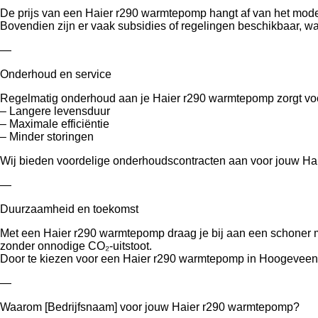
De prijs van een Haier r290 warmtepomp hangt af van het model, 
Bovendien zijn er vaak subsidies of regelingen beschikbaar, w
—
Onderhoud en service
Regelmatig onderhoud aan je Haier r290 warmtepomp zorgt vo
– Langere levensduur
– Maximale efficiëntie
– Minder storingen
Wij bieden voordelige onderhoudscontracten aan voor jouw Hai
—
Duurzaamheid en toekomst
Met een Haier r290 warmtepomp draag je bij aan een schoner m
zonder onnodige CO₂-uitstoot.
Door te kiezen voor een Haier r290 warmtepomp in Hoogeveen 
—
Waarom [Bedrijfsnaam] voor jouw Haier r290 warmtepomp?