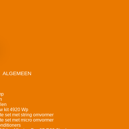
ALGEMEEN
mp
n
len
w kit 4920 Wp
e set met string omvormer
e set met micro omvormer
nditioners