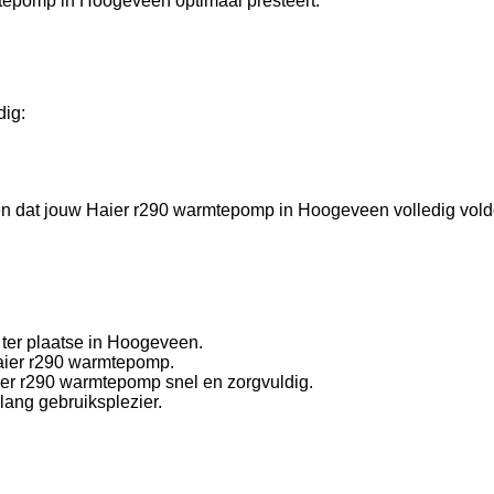
mtepomp in Hoogeveen optimaal presteert.
dig:
rgen dat jouw Haier r290 warmtepomp in Hoogeveen volledig vol
 ter plaatse in Hoogeveen.
Haier r290 warmtepomp.
aier r290 warmtepomp snel en zorgvuldig.
lang gebruiksplezier.