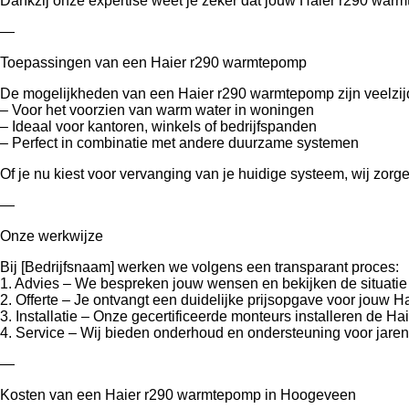
Dankzij onze expertise weet je zeker dat jouw Haier r290 war
—
Toepassingen van een Haier r290 warmtepomp
De mogelijkheden van een Haier r290 warmtepomp zijn veelzij
– Voor het voorzien van warm water in woningen
– Ideaal voor kantoren, winkels of bedrijfspanden
– Perfect in combinatie met andere duurzame systemen
Of je nu kiest voor vervanging van je huidige systeem, wij zo
—
Onze werkwijze
Bij [Bedrijfsnaam] werken we volgens een transparant proces:
1. Advies – We bespreken jouw wensen en bekijken de situatie
2. Offerte – Je ontvangt een duidelijke prijsopgave voor jouw 
3. Installatie – Onze gecertificeerde monteurs installeren de H
4. Service – Wij bieden onderhoud en ondersteuning voor jaren
—
Kosten van een Haier r290 warmtepomp in Hoogeveen