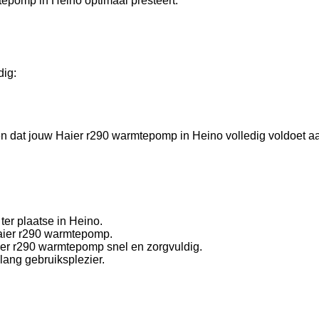
tepomp in Heino optimaal presteert.
dig:
gen dat jouw Haier r290 warmtepomp in Heino volledig voldoet a
er plaatse in Heino.
Haier r290 warmtepomp.
aier r290 warmtepomp snel en zorgvuldig.
lang gebruiksplezier.