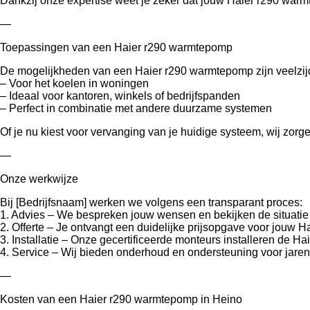
Dankzij onze expertise weet je zeker dat jouw Haier r290 warm
—
Toepassingen van een Haier r290 warmtepomp
De mogelijkheden van een Haier r290 warmtepomp zijn veelzij
– Voor het koelen in woningen
– Ideaal voor kantoren, winkels of bedrijfspanden
– Perfect in combinatie met andere duurzame systemen
Of je nu kiest voor vervanging van je huidige systeem, wij zor
—
Onze werkwijze
Bij [Bedrijfsnaam] werken we volgens een transparant proces:
1. Advies – We bespreken jouw wensen en bekijken de situatie t
2. Offerte – Je ontvangt een duidelijke prijsopgave voor jouw 
3. Installatie – Onze gecertificeerde monteurs installeren de H
4. Service – Wij bieden onderhoud en ondersteuning voor jaren
—
Kosten van een Haier r290 warmtepomp in Heino