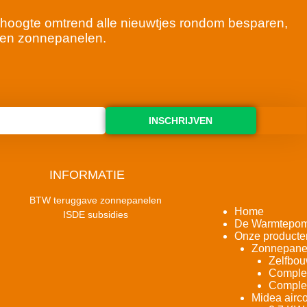
 de hoogte omtrend alle nieuwtjes rondom besparen,
en zonnepanelen.
INSCHRIJVEN
INFORMATIE
BTW teruggave zonnepanelen
Home
ISDE subsidies
De Warmtepo
Onze producte
Zonnepane
Zelfbou
Complet
Complet
Midea airco