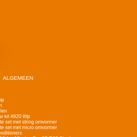
ALGEMEEN
mp
n
len
w kit 4920 Wp
e set met string omvormer
e set met micro omvormer
nditioners