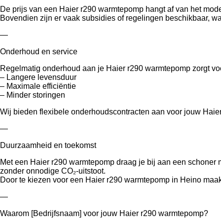
De prijs van een Haier r290 warmtepomp hangt af van het model, 
Bovendien zijn er vaak subsidies of regelingen beschikbaar, w
—
Onderhoud en service
Regelmatig onderhoud aan je Haier r290 warmtepomp zorgt vo
– Langere levensduur
– Maximale efficiëntie
– Minder storingen
Wij bieden flexibele onderhoudscontracten aan voor jouw Haier
—
Duurzaamheid en toekomst
Met een Haier r290 warmtepomp draag je bij aan een schoner m
zonder onnodige CO₂-uitstoot.
Door te kiezen voor een Haier r290 warmtepomp in Heino maak 
—
Waarom [Bedrijfsnaam] voor jouw Haier r290 warmtepomp?