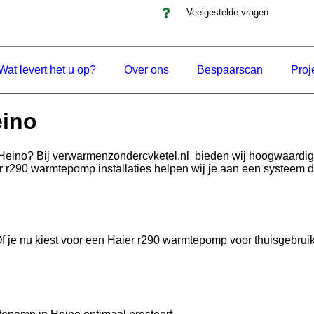
Veelgestelde vragen
Wat levert het u op?
Over ons
Bespaarscan
Proj
eino
Heino? Bij verwarmenzondercvketel.nl bieden wij hoogwaardig
er r290 warmtepomp installaties helpen wij je aan een systeem 
nu kiest voor een Haier r290 warmtepomp voor thuisgebruik of za