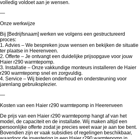
volledig voldoet aan je wensen.
—
Onze werkwijze
Bij [Bedrijfsnaam] werken we volgens een gestructureerd
proces:
1. Advies – We bespreken jouw wensen en bekijken de situatie
ter plaatse in Heerenveen.
2. Offerte – Je ontvangt een duidelijke prijsopgave voor jouw
Haier r290 warmtepomp.
3. Installatie – Onze vakkundige monteurs installeren de Haier
r290 warmtepomp snel en zorgvuldig.
4. Service – Wij bieden onderhoud en ondersteuning voor
jarenlang gebruiksplezier.
—
Kosten van een Haier r290 warmtepomp in Heerenveen
De prijs van een Haier r290 warmtepomp hangt af van het
model, de capaciteit en de installatie. Wij maken altijd een
persoonlijke offerte zodat je precies weet waar je aan toe bent.
Bovendien zijn er vaak subsidies of regelingen beschikbaar,
waardoor de investering in een Haier r290 warmtepomp in