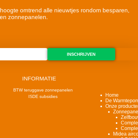
 de hoogte omtrend alle nieuwtjes rondom besparen,
en zonnepanelen.
INSCHRIJVEN
INFORMATIE
BTW teruggave zonnepanelen
Home
ISDE subsidies
De Warmtepo
Onze producte
Zonnepane
Zelfbou
Complet
Complet
Midea airco