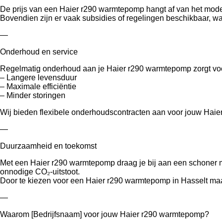
De prijs van een Haier r290 warmtepomp hangt af van het model, 
Bovendien zijn er vaak subsidies of regelingen beschikbaar, w
—
Onderhoud en service
Regelmatig onderhoud aan je Haier r290 warmtepomp zorgt vo
– Langere levensduur
– Maximale efficiëntie
– Minder storingen
Wij bieden flexibele onderhoudscontracten aan voor jouw Haier
—
Duurzaamheid en toekomst
Met een Haier r290 warmtepomp draag je bij aan een schoner m
onnodige CO₂-uitstoot.
Door te kiezen voor een Haier r290 warmtepomp in Hasselt maa
—
Waarom [Bedrijfsnaam] voor jouw Haier r290 warmtepomp?