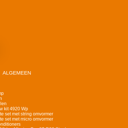
ALGEMEEN
mp
n
len
w kit 4920 Wp
e set met string omvormer
e set met micro omvormer
nditioners