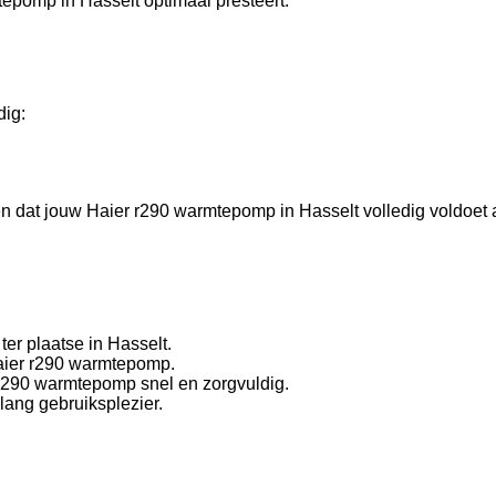
tepomp in Hasselt optimaal presteert.
dig:
gen dat jouw Haier r290 warmtepomp in Hasselt volledig voldoet
er plaatse in Hasselt.
Haier r290 warmtepomp.
r r290 warmtepomp snel en zorgvuldig.
lang gebruiksplezier.