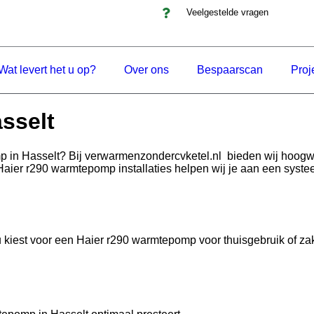
Veelgestelde vragen
Wat levert het u op?
Over ons
Bespaarscan
Proj
sselt
p in Hasselt? Bij verwarmenzondercvketel.nl bieden wij hoog
 Haier r290 warmtepomp installaties helpen wij je aan een syste
iest voor een Haier r290 warmtepomp voor thuisgebruik of zakelij