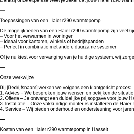
Dankzij onze expertise weet je zeker dat jouw Haier r290 warm
—
Toepassingen van een Haier r290 warmtepomp
De mogelijkheden van een Haier r290 warmtepomp zijn veelzij
– Voor het verwarmen in woningen
– Ideaal voor kantoren, winkels of bedrijfspanden
– Perfect in combinatie met andere duurzame systemen
Of je nu kiest voor vervanging van je huidige systeem, wij zor
—
Onze werkwijze
Bij [Bedrijfsnaam] werken we volgens een klantgericht proces:
1. Advies – We bespreken jouw wensen en bekijken de situatie t
2. Offerte – Je ontvangt een duidelijke prijsopgave voor jouw 
3. Installatie – Onze vakkundige monteurs installeren de Haie
4. Service – Wij bieden onderhoud en ondersteuning voor jaren
—
Kosten van een Haier r290 warmtepomp in Hasselt