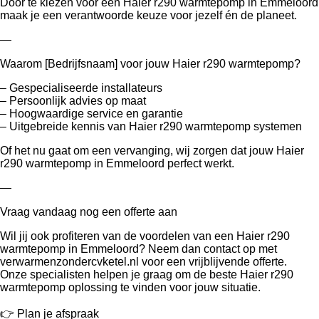
Door te kiezen voor een Haier r290 warmtepomp in Emmeloord
maak je een verantwoorde keuze voor jezelf én de planeet.
—
Waarom [Bedrijfsnaam] voor jouw Haier r290 warmtepomp?
– Gespecialiseerde installateurs
– Persoonlijk advies op maat
– Hoogwaardige service en garantie
– Uitgebreide kennis van Haier r290 warmtepomp systemen
Of het nu gaat om een vervanging, wij zorgen dat jouw Haier
r290 warmtepomp in Emmeloord perfect werkt.
—
Vraag vandaag nog een offerte aan
Wil jij ook profiteren van de voordelen van een Haier r290
warmtepomp in Emmeloord? Neem dan contact op met
verwarmenzondercvketel.nl voor een vrijblijvende offerte.
Onze specialisten helpen je graag om de beste Haier r290
warmtepomp oplossing te vinden voor jouw situatie.
👉 Plan je afspraak