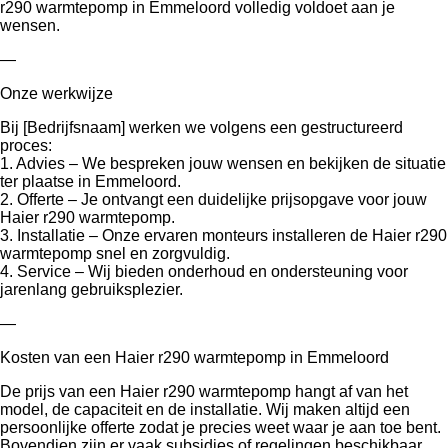
r290 warmtepomp in Emmeloord volledig voldoet aan je
wensen.
—
Onze werkwijze
Bij [Bedrijfsnaam] werken we volgens een gestructureerd
proces:
1. Advies – We bespreken jouw wensen en bekijken de situatie
ter plaatse in Emmeloord.
2. Offerte – Je ontvangt een duidelijke prijsopgave voor jouw
Haier r290 warmtepomp.
3. Installatie – Onze ervaren monteurs installeren de Haier r290
warmtepomp snel en zorgvuldig.
4. Service – Wij bieden onderhoud en ondersteuning voor
jarenlang gebruiksplezier.
—
Kosten van een Haier r290 warmtepomp in Emmeloord
De prijs van een Haier r290 warmtepomp hangt af van het
model, de capaciteit en de installatie. Wij maken altijd een
persoonlijke offerte zodat je precies weet waar je aan toe bent.
Bovendien zijn er vaak subsidies of regelingen beschikbaar,