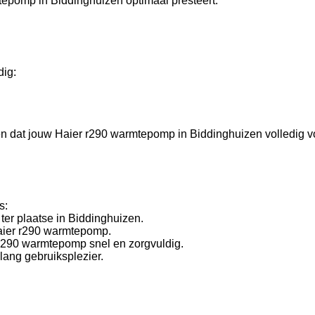
tepomp in Biddinghuizen optimaal presteert.
dig:
rgen dat jouw Haier r290 warmtepomp in Biddinghuizen volledig 
s:
ter plaatse in Biddinghuizen.
Haier r290 warmtepomp.
r r290 warmtepomp snel en zorgvuldig.
lang gebruiksplezier.