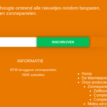
 de hoogte omtrend alle nieuwtjes rondom besparen,
en zonnepanelen.
INSCHRIJVEN
INFORMATIE
BTW teruggave zonnepanelen
Home
ISDE subsidies
De Warmtepo
Onze producte
Zonnepane
Zelfbou
Complet
Complet
Midea airco