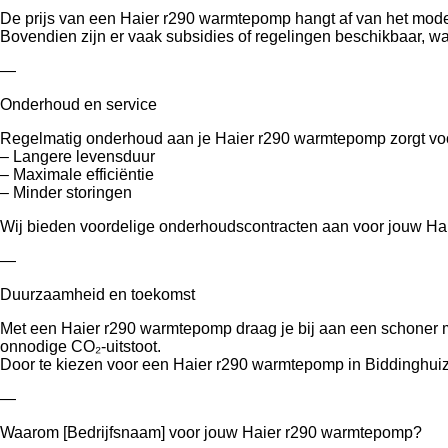
De prijs van een Haier r290 warmtepomp hangt af van het model, 
Bovendien zijn er vaak subsidies of regelingen beschikbaar, w
—
Onderhoud en service
Regelmatig onderhoud aan je Haier r290 warmtepomp zorgt vo
– Langere levensduur
– Maximale efficiëntie
– Minder storingen
Wij bieden voordelige onderhoudscontracten aan voor jouw Hai
—
Duurzaamheid en toekomst
Met een Haier r290 warmtepomp draag je bij aan een schoner m
onnodige CO₂-uitstoot.
Door te kiezen voor een Haier r290 warmtepomp in Biddinghuiz
—
Waarom [Bedrijfsnaam] voor jouw Haier r290 warmtepomp?