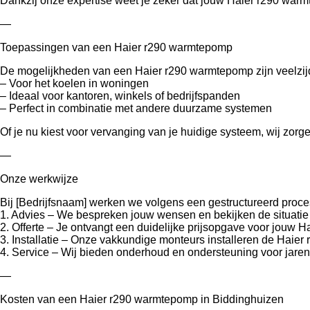
Dankzij onze expertise weet je zeker dat jouw Haier r290 warm
—
Toepassingen van een Haier r290 warmtepomp
De mogelijkheden van een Haier r290 warmtepomp zijn veelzij
– Voor het koelen in woningen
– Ideaal voor kantoren, winkels of bedrijfspanden
– Perfect in combinatie met andere duurzame systemen
Of je nu kiest voor vervanging van je huidige systeem, wij zo
—
Onze werkwijze
Bij [Bedrijfsnaam] werken we volgens een gestructureerd proce
1. Advies – We bespreken jouw wensen en bekijken de situatie 
2. Offerte – Je ontvangt een duidelijke prijsopgave voor jouw 
3. Installatie – Onze vakkundige monteurs installeren de Haie
4. Service – Wij bieden onderhoud en ondersteuning voor jaren
—
Kosten van een Haier r290 warmtepomp in Biddinghuizen