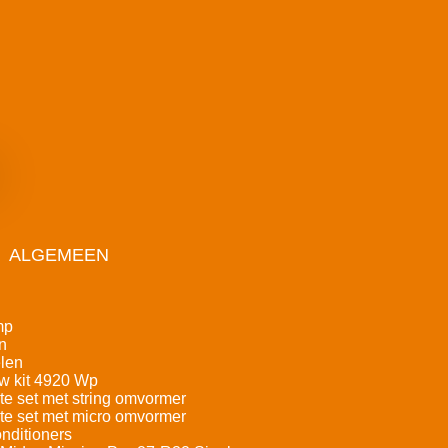
ALGEMEEN
mp
n
len
w kit 4920 Wp
e set met string omvormer
e set met micro omvormer
nditioners