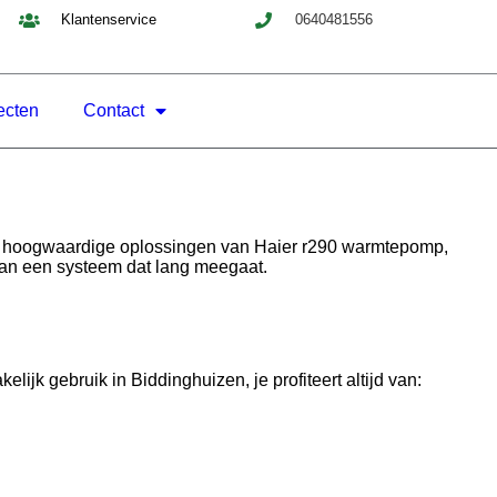
Klantenservice
0640481556
ecten
Contact
ij hoogwaardige oplossingen van Haier r290 warmtepomp,
 aan een systeem dat lang meegaat.
jk gebruik in Biddinghuizen, je profiteert altijd van: