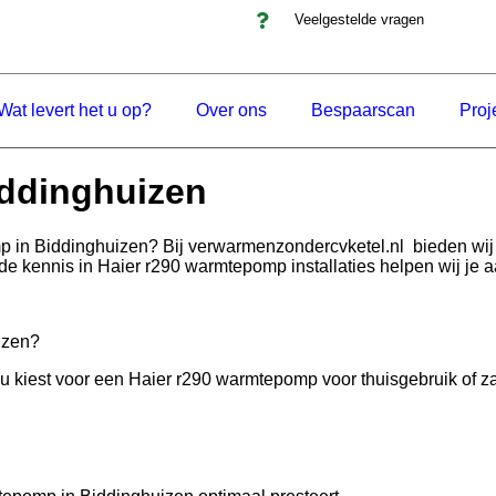
Veelgestelde vragen
Wat levert het u op?
Over ons
Bespaarscan
Proj
iddinghuizen
mp in Biddinghuizen? Bij verwarmenzondercvketel.nl bieden w
ide kennis in Haier r290 warmtepomp installaties helpen wij je
izen?
iest voor een Haier r290 warmtepomp voor thuisgebruik of zakeli