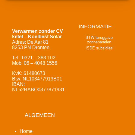
INFORMATIE
Verwarmen zonder CV
ketel – Koelbest Solar
BTW teruggave
Adres: De Aar 81
zonnepanelen
8253 PN Dronten
ISDE subsidies
Tel: 0321 – 383 102
Mob: 06 – 4048 1556
KvK: 61480673
Btw: NL103477913B01
IBAN:
NL52RABO0377871931
ALGEMEEN
Home