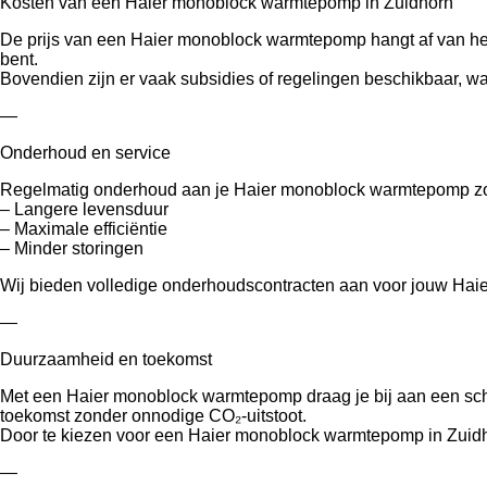
Kosten van een Haier monoblock warmtepomp in Zuidhorn
De prijs van een Haier monoblock warmtepomp hangt af van het m
bent.
Bovendien zijn er vaak subsidies of regelingen beschikbaar, w
—
Onderhoud en service
Regelmatig onderhoud aan je Haier monoblock warmtepomp zo
– Langere levensduur
– Maximale efficiëntie
– Minder storingen
Wij bieden volledige onderhoudscontracten aan voor jouw Haie
—
Duurzaamheid en toekomst
Met een Haier monoblock warmtepomp draag je bij aan een sch
toekomst zonder onnodige CO₂-uitstoot.
Door te kiezen voor een Haier monoblock warmtepomp in Zuidho
—