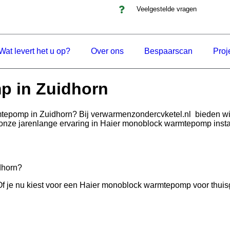
Veelgestelde vragen
Wat levert het u op?
Over ons
Bespaarscan
Proj
p in Zuidhorn
mtepomp in Zuidhorn? Bij verwarmenzondercvketel.nl bieden w
onze jarenlange ervaring in Haier monoblock warmtepomp install
dhorn?
e nu kiest voor een Haier monoblock warmtepomp voor thuisgebrui