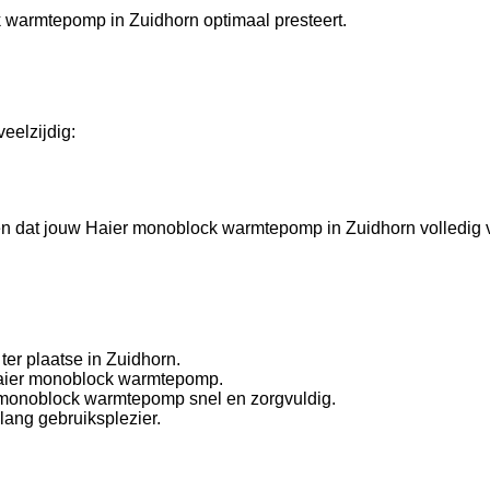
k warmtepomp in Zuidhorn optimaal presteert.
eelzijdig:
rgen dat jouw Haier monoblock warmtepomp in Zuidhorn volledig 
er plaatse in Zuidhorn.
 Haier monoblock warmtepomp.
r monoblock warmtepomp snel en zorgvuldig.
lang gebruiksplezier.