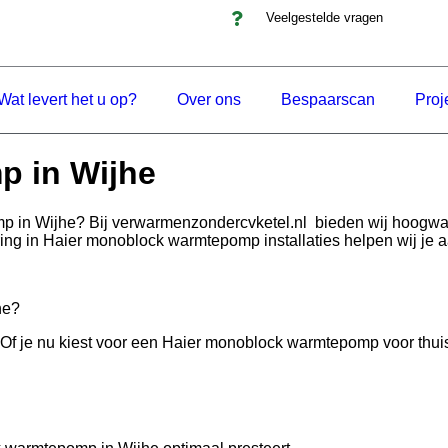
Veelgestelde vragen
Wat levert het u op?
Over ons
Bespaarscan
Proj
p in Wijhe
mp in Wijhe? Bij verwarmenzondercvketel.nl bieden wij hoogw
ring in Haier monoblock warmtepomp installaties helpen wij je 
he?
e nu kiest voor een Haier monoblock warmtepomp voor thuisgebru