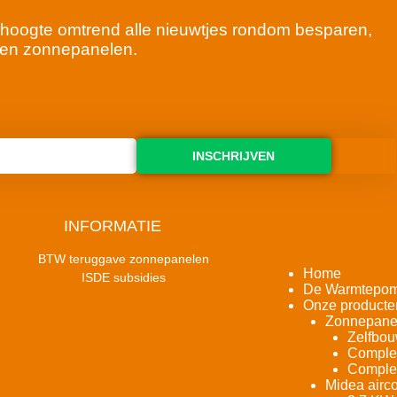
 de hoogte omtrend alle nieuwtjes rondom besparen,
en zonnepanelen.
INSCHRIJVEN
INFORMATIE
BTW teruggave zonnepanelen
Home
ISDE subsidies
De Warmtepo
Onze producte
Zonnepane
Zelfbou
Complet
Complet
Midea airco