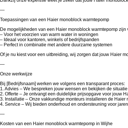
Dankzij onze expertise weet je zeker dat jouw Haier monobloc
—
Toepassingen van een Haier monoblock warmtepomp
De mogelijkheden van een Haier monoblock warmtepomp zijn v
– Voor het voorzien van warm water in woningen
– Ideaal voor kantoren, winkels of bedrijfspanden
– Perfect in combinatie met andere duurzame systemen
Of je nu kiest voor een uitbreiding, wij zorgen dat jouw Haier
—
Onze werkwijze
Bij [Bedrijfsnaam] werken we volgens een transparant proces:
1. Advies – We bespreken jouw wensen en bekijken de situatie t
2. Offerte – Je ontvangt een duidelijke prijsopgave voor jouw
3. Installatie – Onze vakkundige monteurs installeren de Haie
4. Service – Wij bieden onderhoud en ondersteuning voor jaren
—
Kosten van een Haier monoblock warmtepomp in Wijhe