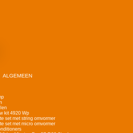
ALGEMEEN
mp
n
len
w kit 4920 Wp
e set met string omvormer
e set met micro omvormer
nditioners