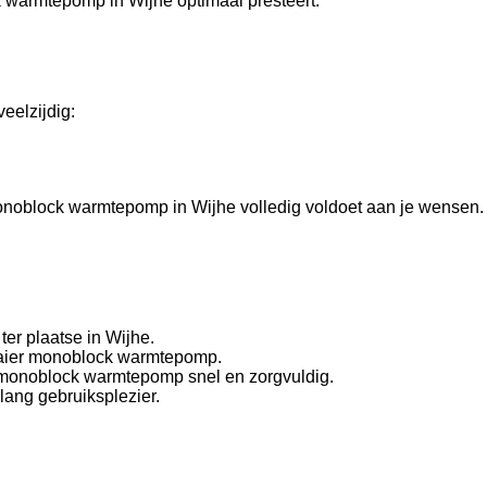
k warmtepomp in Wijhe optimaal presteert.
eelzijdig:
 monoblock warmtepomp in Wijhe volledig voldoet aan je wensen.
er plaatse in Wijhe.
 Haier monoblock warmtepomp.
r monoblock warmtepomp snel en zorgvuldig.
lang gebruiksplezier.