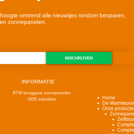
 de hoogte omtrend alle nieuwtjes rondom besparen,
en zonnepanelen.
INSCHRIJVEN
INFORMATIE
BTW teruggave zonnepanelen
Home
ISDE subsidies
De Warmtepo
Onze producte
Zonnepane
Zelfbou
Complet
Complet