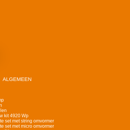
ALGEMEEN
mp
n
len
w kit 4920 Wp
e set met string omvormer
e set met micro omvormer