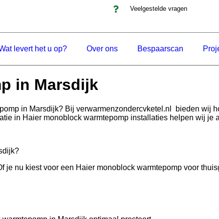
Veelgestelde vragen
Wat levert het u op?
Over ons
Bespaarscan
Proj
 in Marsdijk
pomp in Marsdijk? Bij verwarmenzondercvketel.nl bieden wij
satie in Haier monoblock warmtepomp installaties helpen wij je
dijk?
e nu kiest voor een Haier monoblock warmtepomp voor thuisgebrui