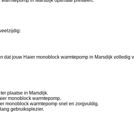
 warmtepomp in Marsdijk optimaal presteert.
eelzijdig:
rgen dat jouw Haier monoblock warmtepomp in Marsdijk volledig 
er plaatse in Marsdijk.
 Haier monoblock warmtepomp.
Haier monoblock warmtepomp snel en zorgvuldig.
lang gebruiksplezier.