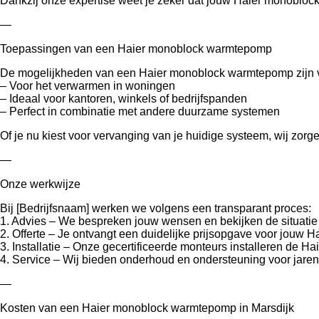
Dankzij onze expertise weet je zeker dat jouw Haier monoblock
—
Toepassingen van een Haier monoblock warmtepomp
De mogelijkheden van een Haier monoblock warmtepomp zijn v
– Voor het verwarmen in woningen
– Ideaal voor kantoren, winkels of bedrijfspanden
– Perfect in combinatie met andere duurzame systemen
Of je nu kiest voor vervanging van je huidige systeem, wij zo
—
Onze werkwijze
Bij [Bedrijfsnaam] werken we volgens een transparant proces:
1. Advies – We bespreken jouw wensen en bekijken de situatie t
2. Offerte – Je ontvangt een duidelijke prijsopgave voor jouw
3. Installatie – Onze gecertificeerde monteurs installeren de 
4. Service – Wij bieden onderhoud en ondersteuning voor jaren
—
Kosten van een Haier monoblock warmtepomp in Marsdijk