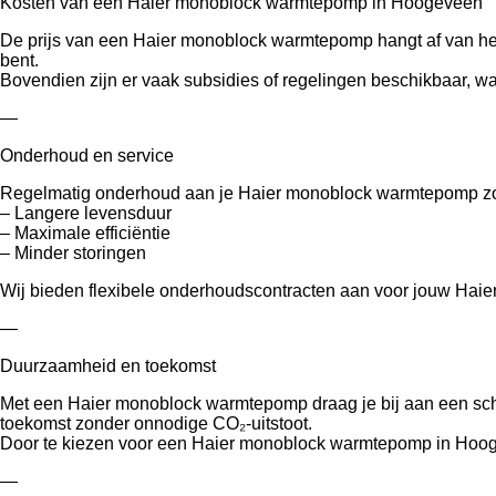
Kosten van een Haier monoblock warmtepomp in Hoogeveen
De prijs van een Haier monoblock warmtepomp hangt af van het m
bent.
Bovendien zijn er vaak subsidies of regelingen beschikbaar, 
—
Onderhoud en service
Regelmatig onderhoud aan je Haier monoblock warmtepomp zo
– Langere levensduur
– Maximale efficiëntie
– Minder storingen
Wij bieden flexibele onderhoudscontracten aan voor jouw Haie
—
Duurzaamheid en toekomst
Met een Haier monoblock warmtepomp draag je bij aan een sch
toekomst zonder onnodige CO₂-uitstoot.
Door te kiezen voor een Haier monoblock warmtepomp in Hooge
—