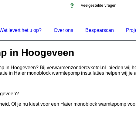
Veelgestelde vragen
Wat levert het u op?
Over ons
Bespaarscan
Proj
p in Hoogeveen
omp in Hoogeveen? Bij verwarmenzondercvketel.nl bieden wij
satie in Haier monoblock warmtepomp installaties helpen wij je
ogeveen?
 Of je nu kiest voor een Haier monoblock warmtepomp voor thu