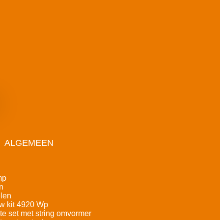
ALGEMEEN
mp
n
len
w kit 4920 Wp
e set met string omvormer