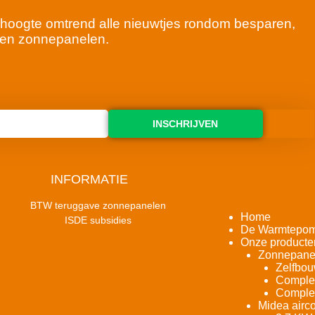
 de hoogte omtrend alle nieuwtjes rondom besparen,
en zonnepanelen.
INSCHRIJVEN
INFORMATIE
BTW teruggave zonnepanelen
Home
ISDE subsidies
De Warmtepo
Onze producte
Zonnepane
Zelfbou
Complet
Complet
Midea airco