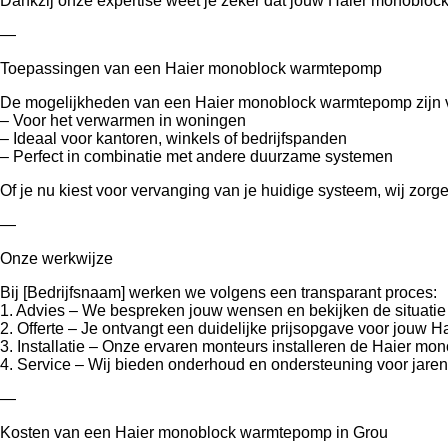
Dankzij onze expertise weet je zeker dat jouw Haier monobloc
—
Toepassingen van een Haier monoblock warmtepomp
De mogelijkheden van een Haier monoblock warmtepomp zijn v
– Voor het verwarmen in woningen
– Ideaal voor kantoren, winkels of bedrijfspanden
– Perfect in combinatie met andere duurzame systemen
Of je nu kiest voor vervanging van je huidige systeem, wij zo
—
Onze werkwijze
Bij [Bedrijfsnaam] werken we volgens een transparant proces:
1. Advies – We bespreken jouw wensen en bekijken de situatie t
2. Offerte – Je ontvangt een duidelijke prijsopgave voor jouw
3. Installatie – Onze ervaren monteurs installeren de Haier m
4. Service – Wij bieden onderhoud en ondersteuning voor jaren
—
Kosten van een Haier monoblock warmtepomp in Grou