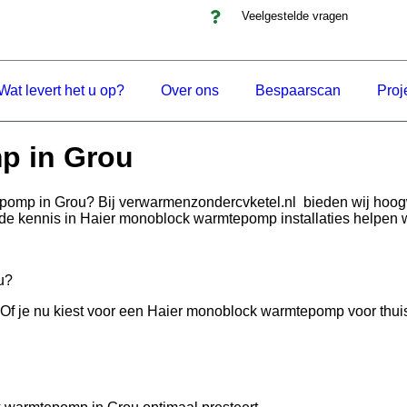
Veelgestelde vragen
Wat levert het u op?
Over ons
Bespaarscan
Proj
p in Grou
epomp in Grou? Bij verwarmenzondercvketel.nl bieden wij ho
ide kennis in Haier monoblock warmtepomp installaties helpen w
u?
e nu kiest voor een Haier monoblock warmtepomp voor thuisgebru