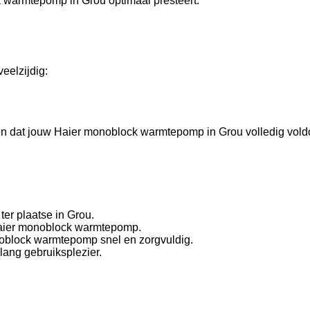
k warmtepomp in Grou optimaal presteert.
eelzijdig:
rgen dat jouw Haier monoblock warmtepomp in Grou volledig vold
er plaatse in Grou.
 Haier monoblock warmtepomp.
onoblock warmtepomp snel en zorgvuldig.
lang gebruiksplezier.