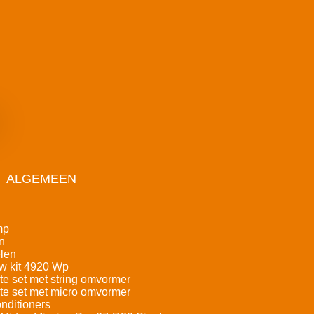
ALGEMEEN
mp
n
len
w kit 4920 Wp
e set met string omvormer
e set met micro omvormer
nditioners