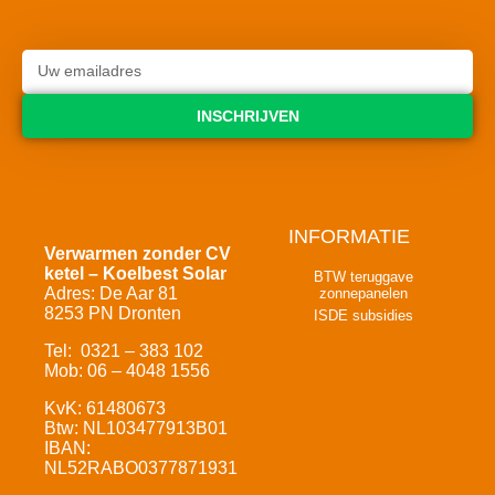
INSCHRIJVEN
INFORMATIE
Verwarmen zonder CV
ketel – Koelbest Solar
BTW teruggave
Adres: De Aar 81
zonnepanelen
8253 PN Dronten
ISDE subsidies
Tel: 0321 – 383 102
Mob: 06 – 4048 1556
KvK: 61480673
Btw: NL103477913B01
IBAN:
NL52RABO0377871931