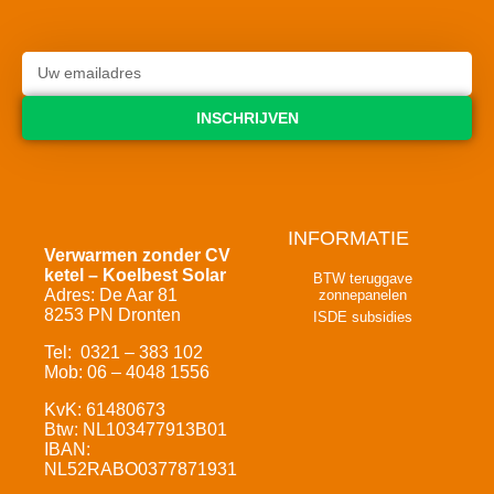
INSCHRIJVEN
INFORMATIE
Verwarmen zonder CV
ketel – Koelbest Solar
BTW teruggave
Adres: De Aar 81
zonnepanelen
8253 PN Dronten
ISDE subsidies
Tel: 0321 – 383 102
Mob: 06 – 4048 1556
KvK: 61480673
Btw: NL103477913B01
IBAN:
NL52RABO0377871931