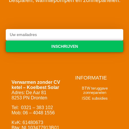
besparen, warmtepompen en zonnepanelen.
INSCHRIJVEN
INFORMATIE
Verwarmen zonder CV
ketel – Koelbest Solar
BTW teruggave
Adres: De Aar 81
zonnepanelen
8253 PN Dronten
ISDE subsidies
Tel: 0321 – 383 102
Mob: 06 – 4048 1556
KvK: 61480673
Btw: NL103477913B01