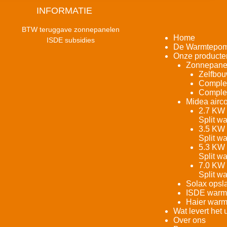
INFORMATIE
BTW teruggave zonnepanelen
Home
ISDE subsidies
De Warmtepo
Onze producte
Zonnepane
Zelfbou
Complet
Complet
Midea airco
2.7 KW 
Split w
3.5 KW 
Split w
5.3 KW 
Split w
7.0 KW 
Split w
Solax opsla
ISDE warm
Haier warm
Wat levert het 
Over ons