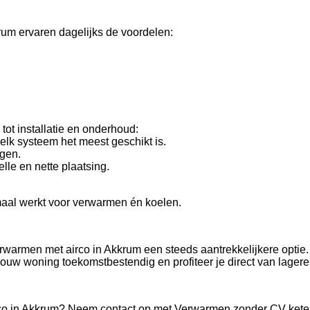
um ervaren dagelijks de voordelen:
ot installatie en onderhoud:
lk systeem het meest geschikt is.
ngen.
lle en nette plaatsing.
maal werkt voor verwarmen én koelen.
rwarmen met airco in Akkrum een steeds aantrekkelijkere optie
ouw woning toekomstbestendig en profiteer je direct van lagere
irco in Akkrum? Neem contact op met Verwarmen zonder CV ketel