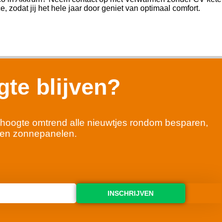
e, zodat jij het hele jaar door geniet van optimaal comfort.
te blijven?
 de hoogte omtrend alle nieuwtjes rondom besparen,
en zonnepanelen.
INSCHRIJVEN