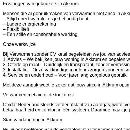
Ervaringen van gebruikers in Akkrum
Mensen die al gebruikmaken van verwarmen met airco in Akkr
– Altijd direct warmte als je het nodig hebt
– Lagere energierekening
– Flexibiliteit
– Een stille en comfortabele werking
Onze werkwijze
Bij Verwarmen zonder CV ketel begeleiden we jou van advies t
1. Advies – We bekijken jouw woning in Akkrum en bepalen we
2. Offerte op maat – Duidelijk en transparant, zonder verrassi
3. Installatie – Onze vakkundige monteurs zorgen voor een sne
4. Service en onderhoud – Voor jarenlang zorgeloos gebruik.
Met deze aanpak weet je zeker dat jouw airco in Akkrum opti
Verwarmen met airco: de toekomst
Omdat Nederland steeds verder afstapt van aardgas, wordt ve
betaalbaarheid en comfort in één systeem. Daarmee maak je j
Start vandaag nog in Akkrum
Wil jij ook profiteren van de voordelen van verwarmen met a