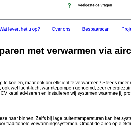
Veelgestelde vragen
Wat levert het u op?
Over ons
Bespaarscan
Proj
paren met verwarmen via air
ning te koelen, maar ook om efficiënt te verwarmen? Steeds me
, ook wel lucht-lucht warmtepompen genoemd, zeer energiezuinig
V ketel adviseren en installeren wij systemen waarmee jij prof
deze naar binnen. Zelfs bij lage buitentemperaturen kan het sy
oor traditionele verwarmingssystemen. Omdat de airco op elektric