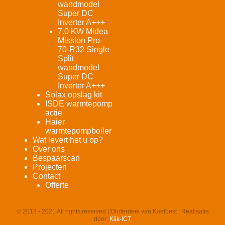
wandmodel
Super DC
Inverter A+++
7.0 KW Midea
Mission Pro-
70-R32 Single
Split
wandmodel
Super DC
Inverter A+++
Solax opslag kit
ISDE warmtepomp
actie
Haier
warmtepompboiler
Wat levert het u op?
Over ons
Bespaarscan
Projecten
Contact
Offerte
© 2013 - 2021 All rights reserved | Onderdeel van Koelbest | Realisatie
door:
Klik-ICT