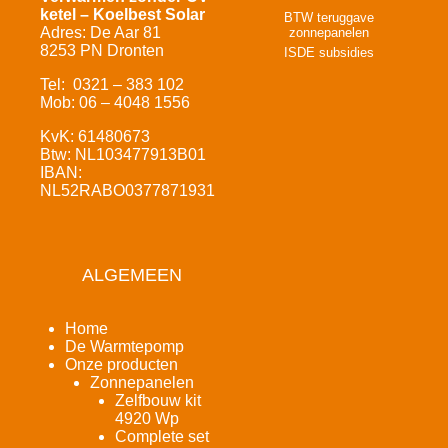
ketel – Koelbest Solar
BTW teruggave
Adres: De Aar 81
zonnepanelen
8253 PN Dronten
ISDE subsidies
Tel: 0321 – 383 102
Mob: 06 – 4048 1556
KvK: 61480673
Btw: NL103477913B01
IBAN:
NL52RABO0377871931
ALGEMEEN
Home
De Warmtepomp
Onze producten
Zonnepanelen
Zelfbouw kit
4920 Wp
Complete set