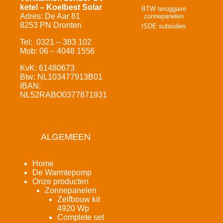
ketel – Koelbest Solar
BTW teruggave
Adres: De Aar 81
zonnepanelen
8253 PN Dronten
ISDE subsidies
Tel: 0321 – 383 102
Mob: 06 – 4048 1556
KvK: 61480673
Btw: NL103477913B01
IBAN:
NL52RABO0377871931
ALGEMEEN
Home
De Warmtepomp
Onze producten
Zonnepanelen
Zelfbouw kit
4920 Wp
Complete set