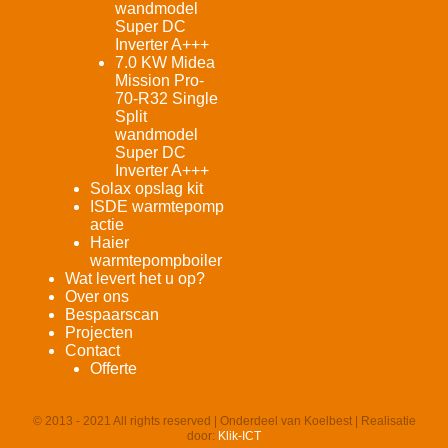
wandmodel
Super DC
Inverter A+++
7.0 KW Midea
Mission Pro-
70-R32 Single
Split
wandmodel
Super DC
Inverter A+++
Solax opslag kit
ISDE warmtepomp
actie
Haier
warmtepompboiler
Wat levert het u op?
Over ons
Bespaarscan
Projecten
Contact
Offerte
© 2013 - 2021 All rights reserved | Onderdeel van Koelbest | Realisatie
door:
Klik-ICT