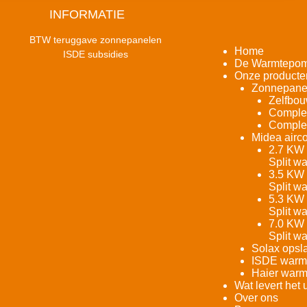
INFORMATIE
BTW teruggave zonnepanelen
Home
ISDE subsidies
De Warmtepo
Onze producte
Zonnepane
Zelfbou
Complet
Complet
Midea airco
2.7 KW 
Split w
3.5 KW 
Split w
5.3 KW 
Split w
7.0 KW 
Split w
Solax opsla
ISDE warm
Haier warm
Wat levert het 
Over ons