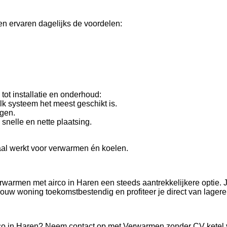
n ervaren dagelijks de voordelen:
ot installatie en onderhoud:
k systeem het meest geschikt is.
ngen.
 snelle en nette plaatsing.
aal werkt voor verwarmen én koelen.
rwarmen met airco in Haren een steeds aantrekkelijkere optie.
ouw woning toekomstbestendig en profiteer je direct van lagere
rco in Haren? Neem contact op met Verwarmen zonder CV ketel voo