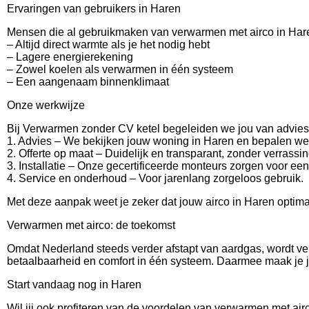
Ervaringen van gebruikers in Haren
Mensen die al gebruikmaken van verwarmen met airco in Hare
– Altijd direct warmte als je het nodig hebt
– Lagere energierekening
– Zowel koelen als verwarmen in één systeem
– Een aangenaam binnenklimaat
Onze werkwijze
Bij Verwarmen zonder CV ketel begeleiden we jou van advies t
1. Advies – We bekijken jouw woning in Haren en bepalen wel
2. Offerte op maat – Duidelijk en transparant, zonder verrassi
3. Installatie – Onze gecertificeerde monteurs zorgen voor een
4. Service en onderhoud – Voor jarenlang zorgeloos gebruik.
Met deze aanpak weet je zeker dat jouw airco in Haren optim
Verwarmen met airco: de toekomst
Omdat Nederland steeds verder afstapt van aardgas, wordt ve
betaalbaarheid en comfort in één systeem. Daarmee maak je j
Start vandaag nog in Haren
Wil jij ook profiteren van de voordelen van verwarmen met ai