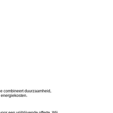
 Je combineert duurzaamheid,
 energiekosten.
r een vrijblijvende offerte. Wij