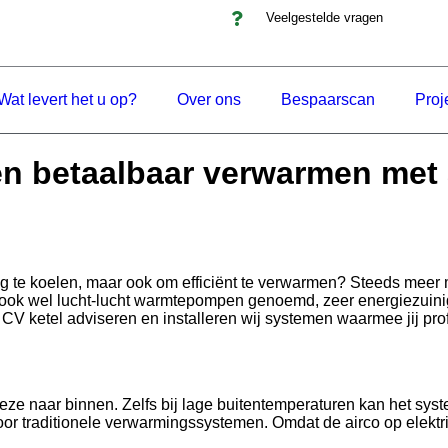
Veelgestelde vragen
Wat levert het u op?
Over ons
Bespaarscan
Proj
n betaalbaar verwarmen met 
ning te koelen, maar ook om efficiënt te verwarmen? Steeds me
 ook wel lucht-lucht warmtepompen genoemd, zeer energiezuinig 
V ketel adviseren en installeren wij systemen waarmee jij prof
deze naar binnen. Zelfs bij lage buitentemperaturen kan het sy
oor traditionele verwarmingssystemen. Omdat de airco op elektric