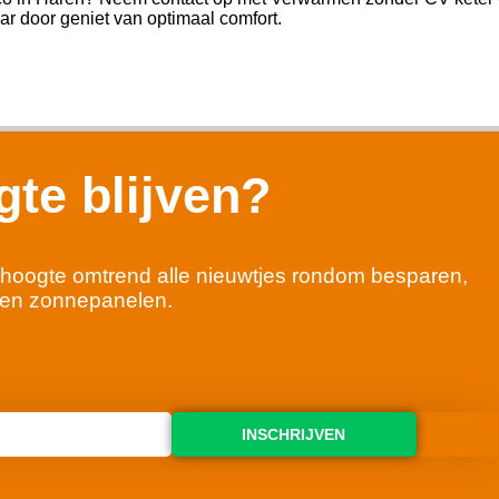
jaar door geniet van optimaal comfort.
te blijven?
 de hoogte omtrend alle nieuwtjes rondom besparen,
en zonnepanelen.
INSCHRIJVEN