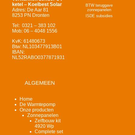
ketel – Koelbest Solar
BTW teruggave
Adres: De Aar 81
zonnepanelen
8253 PN Dronten
ISDE subsidies
Tel: 0321 – 383 102
Mob: 06 – 4048 1556
KvK: 61480673
Btw: NL103477913B01
IBAN:
NL52RABO0377871931
ALGEMEEN
Home
De Warmtepomp
Onze producten
Zonnepanelen
Zelfbouw kit
4920 Wp
Complete set