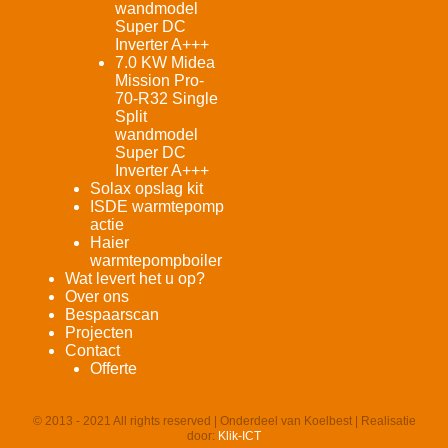
wandmodel
Super DC
Inverter A+++
7.0 KW Midea
Mission Pro-
70-R32 Single
Split
wandmodel
Super DC
Inverter A+++
Solax opslag kit
ISDE warmtepomp
actie
Haier
warmtepompboiler
Wat levert het u op?
Over ons
Bespaarscan
Projecten
Contact
Offerte
© 2013 - 2021 All rights reserved | Onderdeel van Koelbest | Realisatie
door:
Klik-ICT