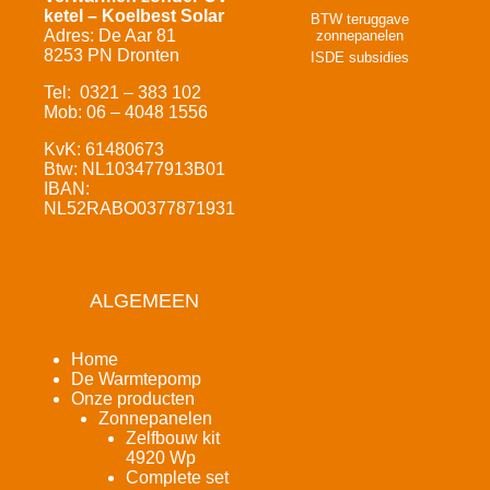
ketel – Koelbest Solar
BTW teruggave
Adres: De Aar 81
zonnepanelen
8253 PN Dronten
ISDE subsidies
Tel: 0321 – 383 102
Mob: 06 – 4048 1556
KvK: 61480673
Btw: NL103477913B01
IBAN:
NL52RABO0377871931
ALGEMEEN
Home
De Warmtepomp
Onze producten
Zonnepanelen
Zelfbouw kit
4920 Wp
Complete set