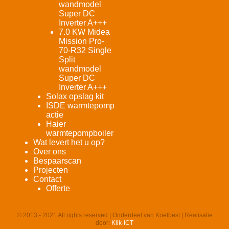
wandmodel
Super DC
Inverter A+++
7.0 KW Midea
Mission Pro-
70-R32 Single
Split
wandmodel
Super DC
Inverter A+++
Solax opslag kit
ISDE warmtepomp
actie
Haier
warmtepompboiler
Wat levert het u op?
Over ons
Bespaarscan
Projecten
Contact
Offerte
© 2013 - 2021 All rights reserved | Onderdeel van Koelbest | Realisatie
door:
Klik-ICT