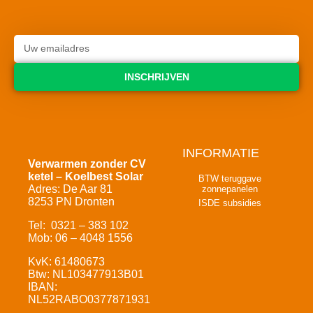
INSCHRIJVEN
INFORMATIE
Verwarmen zonder CV
ketel – Koelbest Solar
BTW teruggave
Adres: De Aar 81
zonnepanelen
8253 PN Dronten
ISDE subsidies
Tel: 0321 – 383 102
Mob: 06 – 4048 1556
KvK: 61480673
Btw: NL103477913B01
IBAN:
NL52RABO0377871931